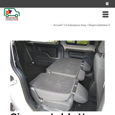
Accueil
/
Lit ludospace long
/
Sieges-tablettes-3